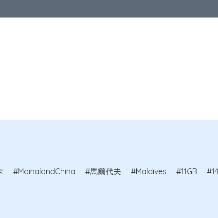
區
亞洲地區
歐洲地區
北美地區
澳洲及紐西蘭
其他國家
品
卡
MainalandChina
馬爾代夫
Maldives
11GB
1