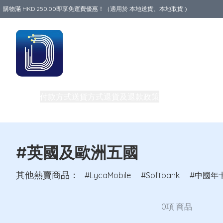
購物滿 HKD 250.00即享免運費優惠！（適用於 本地送貨、本地取貨 )
Data World
商品
付款方式
送貨方式
退貨及退款政策
關於我們
中港澳地
私隱權政策
團體購買及批發
電話卡教室
買一送一優惠
#英國及歐洲五國
其他熱賣商品：
LycaMobile
Softbank
中國年
0項 商品