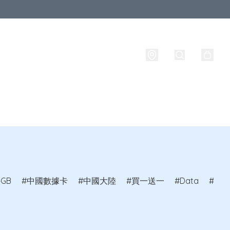
牌
攜號轉台
實名登記
旅行必備生活用品
路由器
4GB
中國數據卡
中國大陸
買一送一
Data
馬