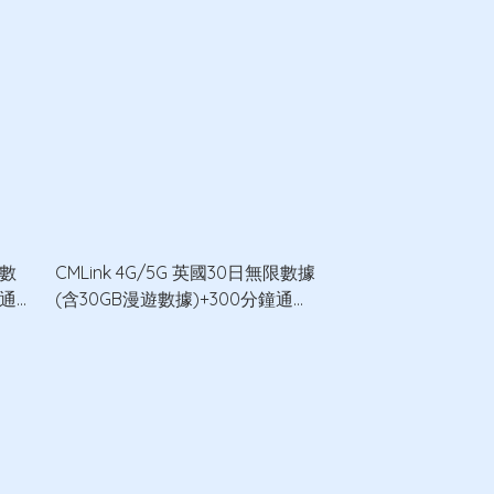
B數
CMLink 4G/5G 英國30日無限數據
鐘通
(含30GB漫遊數據)+300分鐘通話
數據卡