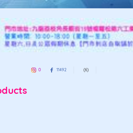
0
11492
(6)
ducts