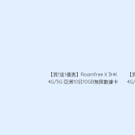
【買1送1優惠】Roamfree X 3HK
【買
4G/5G 亞洲10日10GB無限數據卡
4G
8G