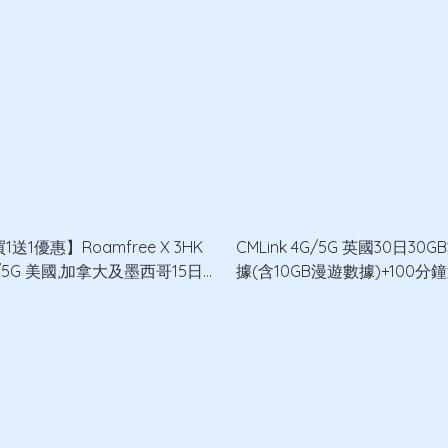
1送1優惠】Roamfree X 3HK
CMLink 4G/5G 英國30日30G
/5G 美國,加拿大及墨西哥15日
據(含10GB漫遊數據)+100分
B無限數據卡 x2
話數據卡