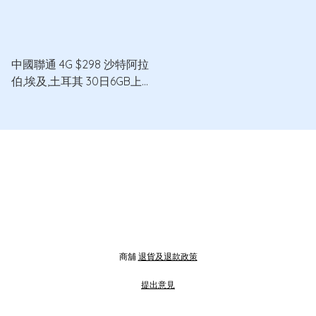
中國聯通 4G $298 沙特阿拉
伯,埃及,土耳其 30日6GB上網
卡
商舖
退貨及退款政策
提出意見