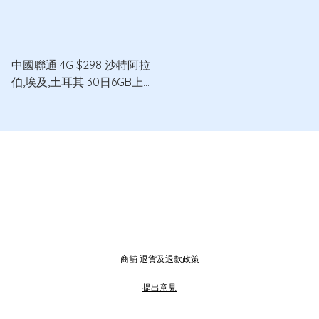
中國聯通 4G $298 沙特阿拉
伯,埃及,土耳其 30日6GB上網
卡
商舖
退貨及退款政策
提出意見