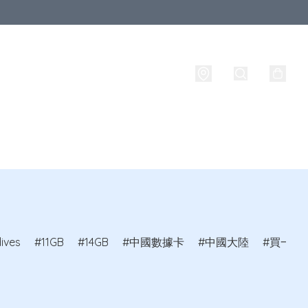
西蘭
其他國家
品牌
攜號轉台
實名登記
ives
11GB
14GB
中國數據卡
中國大陸
買一送