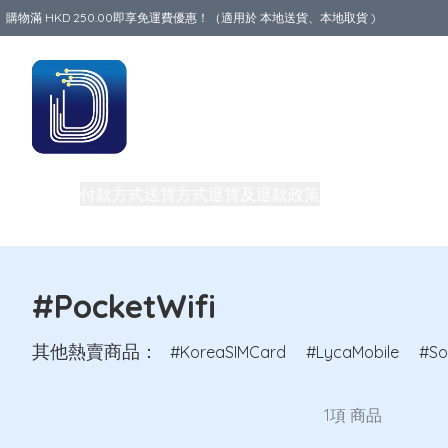
購物滿 HKD 250.00即享免運費優惠！（適用於 本地送貨、本地取貨 )
Data World
商品
付款方式
送貨方式
退貨及退款政策
關於我們
買一送一
旅行必備生活用品
路由器
團體購買及批發
私隱權政策
電話卡
#PocketWifi
其他熱賣商品：
KoreaSIMCard
LycaMobile
So
1項 商品