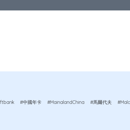
優惠
中港澳地區
亞洲地區
歐洲地區
北美地區
澳洲及紐
教室
ftbank
中國年卡
MainalandChina
馬爾代夫
Mald