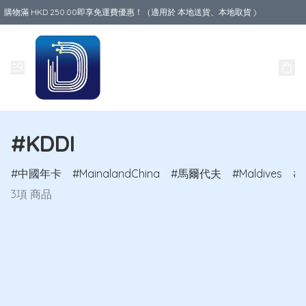
購物滿 HKD 250.00即享免運費優惠！（適用於 本地送貨、本地取貨 )
Data World
#KDDI
中國年卡
MainalandChina
馬爾代夫
Maldives
1
3項 商品