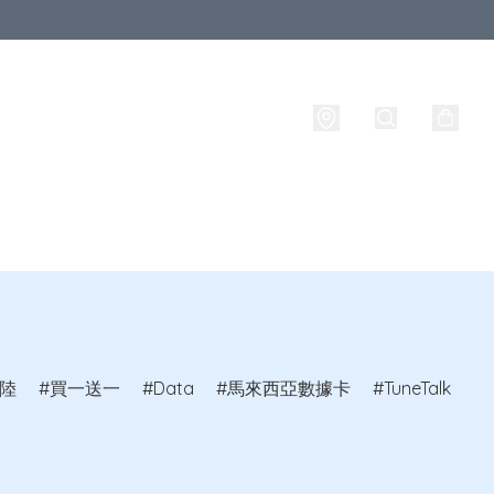
牌
攜號轉台
實名登記
旅行必備生活用品
路由器
陸
買一送一
Data
馬來西亞數據卡
TuneTalk
C