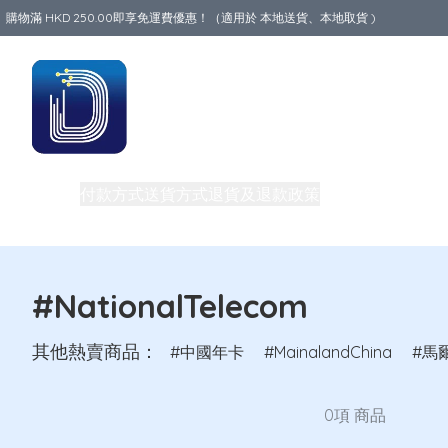
購物滿 HKD 250.00即享免運費優惠！（適用於 本地送貨、本地取貨 )
Data World
商品
付款方式
送貨方式
退貨及退款政策
關於我們
中港澳地
私隱權政策
團體購買及批發
電話卡教室
買一送一優惠
#NationalTelecom
其他熱賣商品：
中國年卡
MainalandChina
馬
0項 商品