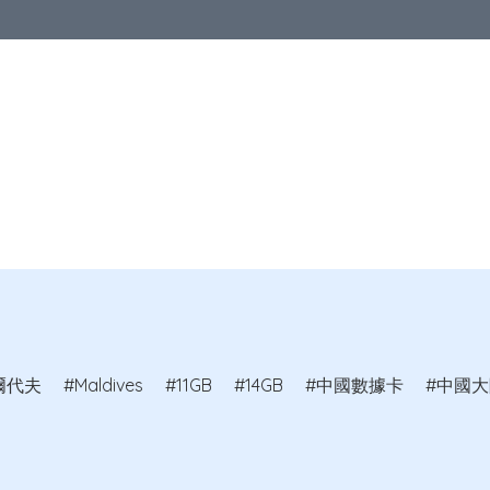
區
亞洲地區
歐洲地區
北美地區
澳洲及紐西蘭
其他國家
品
爾代夫
Maldives
11GB
14GB
中國數據卡
中國大