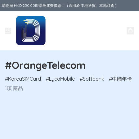
購物滿 HKD 250.00即享免運費優惠！（適用於 本地送貨、本地取貨 )
Data World
#OrangeTelecom
KoreaSIMCard
LycaMobile
Softbank
中國年卡
1項 商品