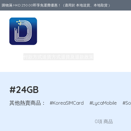
購物滿 HKD 250.00即享免運費優惠！（適用於 本地送貨、本地取貨 )
Data World
商品
付款方式
送貨方式
退貨及退款政策
關於我們
買一送一
旅行必備生活用品
路由器
團體購買及批發
私隱權政策
電話卡
#24GB
其他熱賣商品：
KoreaSIMCard
LycaMobile
So
0項 商品