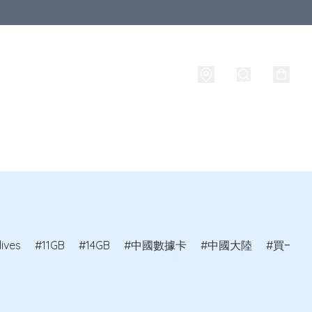
西蘭
其他國家
品牌
攜號轉台
實名登記
ives
11GB
14GB
中國數據卡
中國大陸
買一送