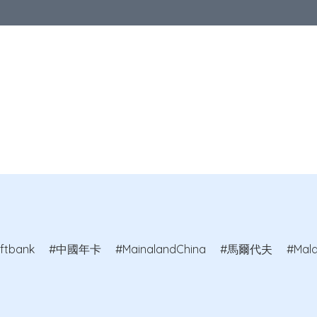
優惠
中港澳地區
亞洲地區
歐洲地區
北美地區
澳洲及紐
教室
ftbank
中國年卡
MainalandChina
馬爾代夫
Mald