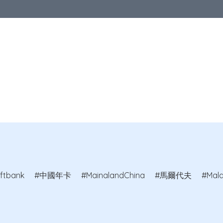
優惠
中港澳地區
亞洲地區
歐洲地區
北美地區
澳洲及紐
教室
ftbank
中國年卡
MainalandChina
馬爾代夫
Mald