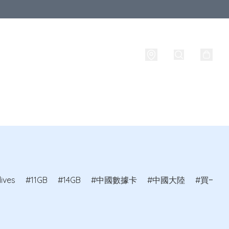
西蘭
其他國家
品牌
攜號轉台
實名登記
ives
11GB
14GB
中國數據卡
中國大陸
買一送