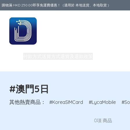
購物滿 HKD 250.00即享免運費優惠！（適用於 本地送貨、本地取貨 )
Data World
商品
付款方式
送貨方式
退貨及退款政策
關於我們
買一送一
旅行必備生活用品
路由器
團體購買及批發
私隱權政策
電話卡
#澳門5日
其他熱賣商品：
KoreaSIMCard
LycaMobile
So
0項 商品