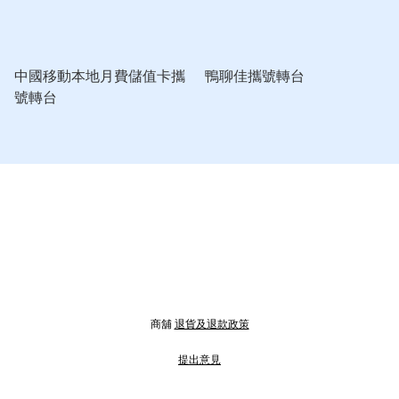
中國移動本地月費儲值卡攜
鴨聊佳攜號轉台
號轉台
商舖
退貨及退款政策
提出意見