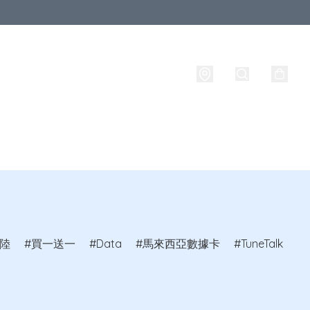
牌
攜號轉台
實名登記
旅行必備生活用品
路由器
陸
買一送一
Data
馬來西亞數據卡
TuneTalk
C