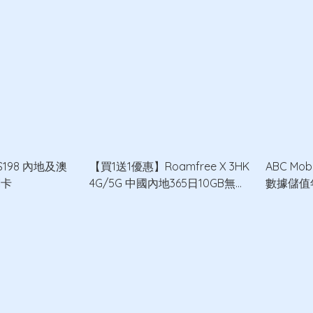
$198 內地及澳
【買1送1優惠】Roamfree X 3HK
ABC Mob
網卡
4G/5G 中國內地365日10GB無限
數據儲值
數據卡 x2