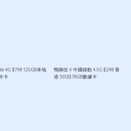
ile 4G $798 120GB本地
鴨聊佳 X 中國移動 4.5G $298 香
年卡
港 365日78GB數據卡