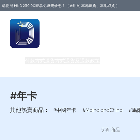
購物滿 HKD 250.00即享免運費優惠！（適用於 本地送貨、本地取貨 )
Data World
商品
付款方式
送貨方式
退貨及退款政策
關於我們
中港澳地
私隱權政策
團體購買及批發
電話卡教室
買一送一優惠
#年卡
其他熱賣商品：
中國年卡
MainalandChina
馬
5項 商品