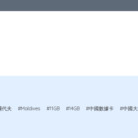
區
亞洲地區
歐洲地區
北美地區
澳洲及紐西蘭
其他國家
品
爾代夫
Maldives
11GB
14GB
中國數據卡
中國大