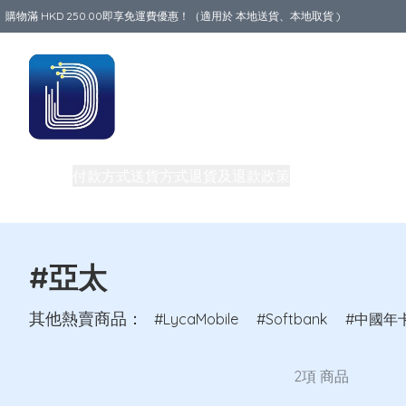
購物滿 HKD 250.00即享免運費優惠！（適用於 本地送貨、本地取貨 )
Data World
商品
付款方式
送貨方式
退貨及退款政策
關於我們
中港澳地
私隱權政策
團體購買及批發
電話卡教室
買一送一優惠
#亞太
其他熱賣商品：
LycaMobile
Softbank
中國年
2項 商品