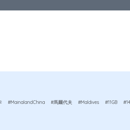
區
亞洲地區
歐洲地區
北美地區
澳洲及紐西蘭
其他國家
品
卡
MainalandChina
馬爾代夫
Maldives
11GB
1