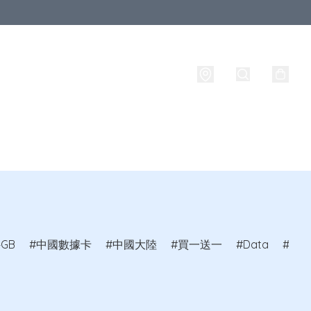
牌
攜號轉台
實名登記
旅行必備生活用品
路由器
4GB
中國數據卡
中國大陸
買一送一
Data
馬