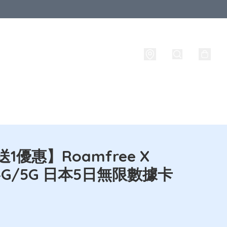
牌
攜號轉台
實名登記
旅行必備生活用品
路由器
送1優惠】Roamfree X
 4G/5G 日本5日無限數據卡