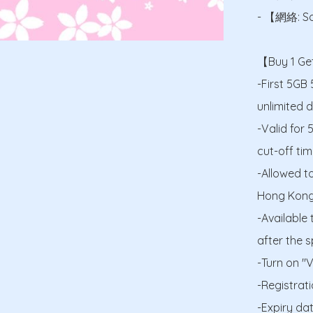
- 【網絡: So
【Buy 1 Get
-First 5GB
unlimited d
-Valid for 
cut-off ti
-Allowed t
Hong Kong 
-Available
after the sp
-Turn on "V
-Registrati
-Expiry da