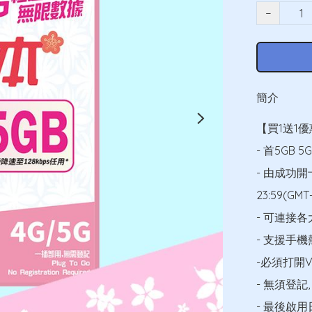
−
簡介
【買1送1優
- 首5GB 
- 由成功
23:59(GMT+
- 可連接
- 支援手
-必須打開Vo
- 無須登記,
- 最後啟用日期