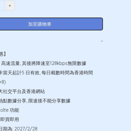
+
加至購物車
−
惠】

5G 高速流量, 其後將降速至128kbps無限數據

開卡當天起計5 日有效, 每日截數時間為香港時間
8)

各大社交平台及香港網站

機熱點數據分享, 限速後不能分享數據

lte 功能

 即買即用

為: 2027/2/28
