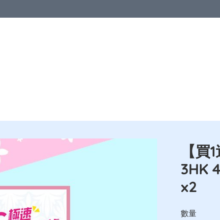
區
亞洲地區
歐洲地區
北美地區
澳洲及紐西蘭
其他國家
品
【買1
3HK
x2
數量