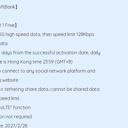
ftBank】

 1 Free】

 5G high speed data, then speed limit 128Kbps 
ata

5 days from the successful activation date, daily 
me is Hong Kong time 23:59 (GMT+8)

o connect to any social network platform and 
website

 to tethering share data, cannot be shared data 
eed limit.

oLTE" function

on not required

te: 2027/2/28
