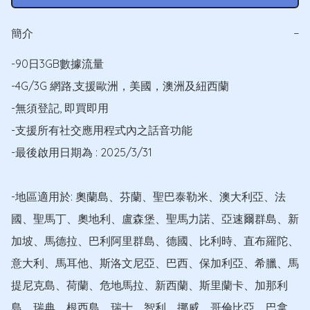
簡介
−
-90日3GB數據流量

-4G/3G 網路,支援歐洲，美國，澳洲及紐西蘭

-無須登記, 即買即用

-支援所有社交應用程式內之話音功能

-最後啟用日期為 : 2025/3/31

-地區適用於: 奧蘭島、芬蘭、聖巴泰勒米、澳大利亞、法
國、聖馬丁、奧地利、盧森堡、聖馬力諾、亞速爾群島、新
加坡、馬德拉、巴利阿里群島、德國、比利時、直布羅陀、
意大利、馬耳他、斯洛文尼亞、巴西、保加利亞、希臘、馬
提尼克島、荷蘭、危地馬拉、新西蘭、斯里蘭卡、加那利
島、瑞典、根西島、瑞士、智利、挪威、哥倫比亞、巴拿