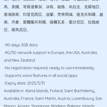
馬、美國、哥斯達黎加、冰島、秘魯、烏拉圭、克羅地亞、
塞浦路斯、印度尼西亞、波蘭、梵蒂岡城、捷克共和國、越
南、丹麥、愛爾蘭共和國、薩爾瓦多、愛沙尼亞、拉脫維
亞、羅馬尼亞。

-90-days 3GB data

-4G/3G network support in Europe, the USA, Australia, 
and New Zealand

-No registration required, ready to use immediately

-Supports voice features in all social apps

-Expiry date: 2025/3/31

Available in: Aland Islands, Finland, Saint Barthélemy, 
Australia, France, Saint Martin, Austria, Luxembourg, San 
Marino, Azores, Singapore, Madeira, Balearic Islands, 