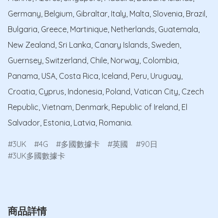
Germany, Belgium, Gibraltar, Italy, Malta, Slovenia, Brazil, 
Bulgaria, Greece, Martinique, Netherlands, Guatemala, 
New Zealand, Sri Lanka, Canary Islands, Sweden, 
Guernsey, Switzerland, Chile, Norway, Colombia, 
Panama, USA, Costa Rica, Iceland, Peru, Uruguay, 
Croatia, Cyprus, Indonesia, Poland, Vatican City, Czech 
Republic, Vietnam, Denmark, Republic of Ireland, El 
Salvador, Estonia, Latvia, Romania.
3UK
4G
多國數據卡
英國
90日
3UK多國數據卡
商品詳情