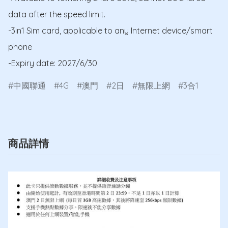
data after the speed limit.

-3in1 Sim card, applicable to any Internet device/smart 
phone

-Expiry date: 2027/6/30
中國聯通
4G
澳門
2日
無限上網
3合1
商品詳情