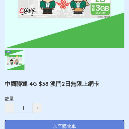
中國聯通 4G $38 澳門2日無限上網卡
數量
−
+
加至購物車