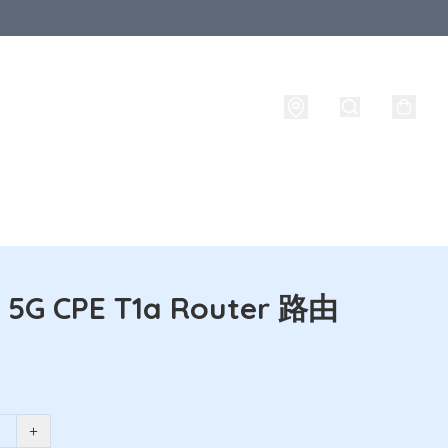
西蘭
其他國家
品牌
攜號轉台
實名登記
 5G CPE T1a Router 路由
+