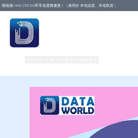
購物滿 HKD 250.00即享免運費優惠！（適用於 本地送貨、本地取貨 )
Data World
商品
付款方式
送貨方式
退貨及退款政策
關於我們
買一送一
旅行必備生活用品
路由器
團體購買及批發
私隱權政策
電話卡