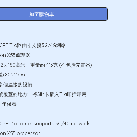
加至購物車
−
G CPE T1a路由器支援5G/4G網絡

gon X55處理器

 92 x 180毫米，重量約 413克 (不包括充電器)

援(802.11ax)

0 多個連接的設備

號覆蓋的地方，將SIM卡插入T1a即插即用

一年保養

PE T1a router supports 5G/4G network

on X55 processor
