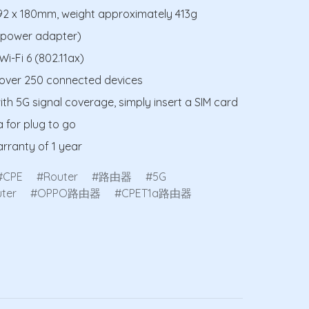
x 92 x 180mm, weight approximately 413g 
 power adapter)

i-Fi 6 (802.11ax)

over 250 connected devices

ith 5G signal coverage, simply insert a SIM card 
a for plug to go

arranty of 1 year
CPE
Router
路由器
5G
ter
OPPO路由器
CPET1a路由器