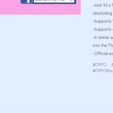
-size: 92 
(excluding
-Supports W
-Supports 
-In areas w
into the T1
-Official w
OPPO
OPPORou