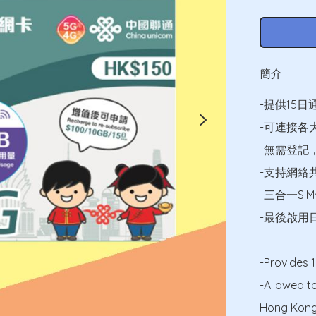
簡介
-提供15日
-可連接各
-無需登記
-支持網絡
-三合一SI
-最後啟用日期為
-Provides 
-Allowed t
Hong Kong 