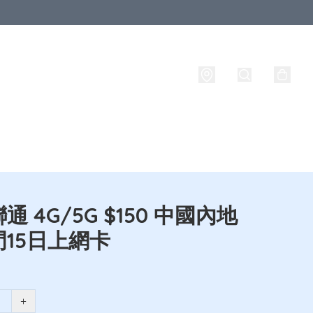
牌
攜號轉台
實名登記
旅行必備生活用品
路由器
通 4G/5G $150 中國內地
15日上網卡
+