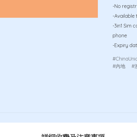
-No registr
-Available 
-3in1 Sim c
phone

-Expiry da
ChinaUn
內地