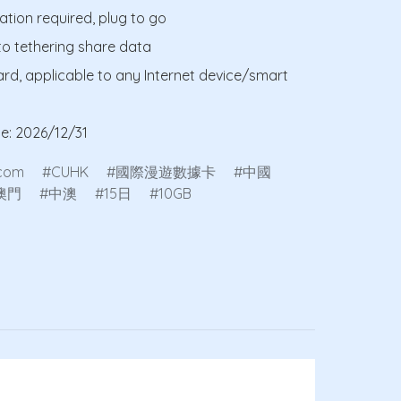
ation required, plug to go

to tethering share data

ard, applicable to any Internet device/smart 
te: 2026/12/31
icom
CUHK
國際漫遊數據卡
中國
澳門
中澳
15日
10GB